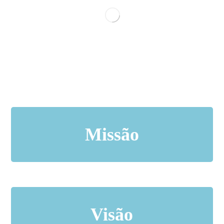
Oferecer serviços de excelência em análises ambientais,
Missão
com foco nas necessidades do cliente, inovação
tecnológica e melhoria contínua.
Visão
Ser reconhecido como uma empresa referência nacional
no seguimento de análises ambientais.