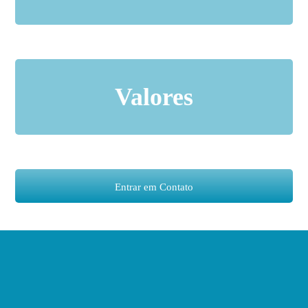
Ética, integridade, transparência, comprometimento com
Valores
os resultados, bem-estar, valorização e qualidade de vida
dos colaboradores,
Entrar em Contato