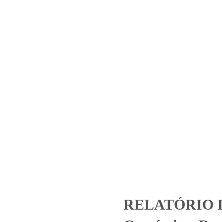
Home
Laboratório
Serviços
Certificações
2824.2020_RFR Comércio e R
Ltda
ategorized
RELATÓRIO DE ENSAIO 2824.2020_RFR Comércio e Rec
RELATÓRIO D