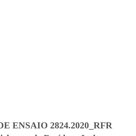
Solicitar Orçamento
Contato
Área Restrita
eciclagem de Resíduos
iclagem de Resíduos Ltda
E ENSAIO 2824.2020_RFR