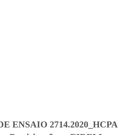
Solicitar Orçamento
Contato
Área Restrita
tos e Participações –
 e Participações - EIRELI
E ENSAIO 2714.2020_HCPA