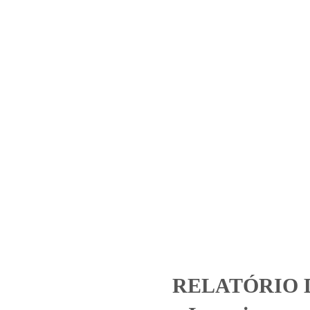
Home
Laboratório
Serviços
Certificações
2714.2020_HCPA – Investimen
EIRELI
tegorized
RELATÓRIO DE ENSAIO 2714.2020_HCPA - Investimentos
RELATÓRIO D