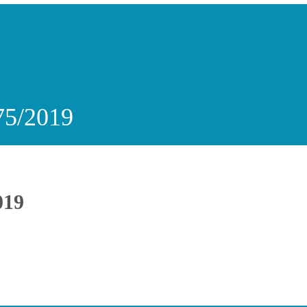
975/2019
019