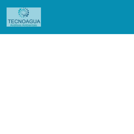
Relatório de Ensaio – O.S.
01372/2019 (Sendas Piraporinha
SBC)
Produtos
Uncategorized
Relatório de Ensaio - O.S.
01372/2019 (Sendas Piraporinha SBC)