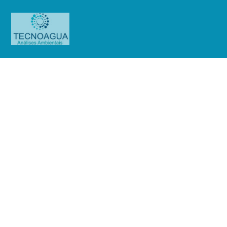
Relatório de Ensaio – Nº_69_2022
– Revisão_ 0_Biomega Medicina
Diagnostica LTDA_Mensal
(Purificada)
Produtos
Uncategorized
Relatório de Ensaio -
Nº_69_2022 – Revisão_ 0_Biomega Medicina Diagnostica LTDA_Mensal
(Purificada)