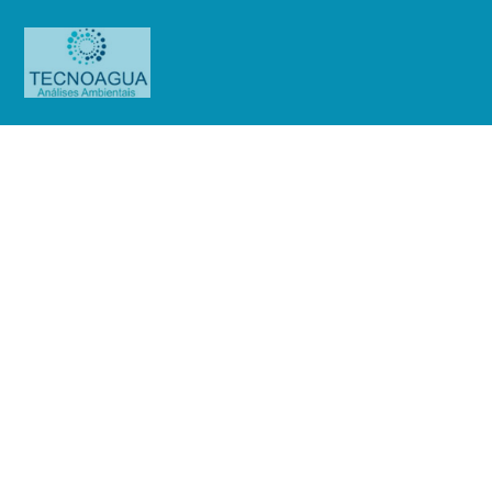
Relatório de Ensaio –
Nº_5479_2021 – Revisão_
0_Hospital São Camilo – Unidade
Santana
Produtos
Uncategorized
Relatório de Ensaio -
Nº_5479_2021 – Revisão_ 0_Hospital São Camilo - Unidade Santana