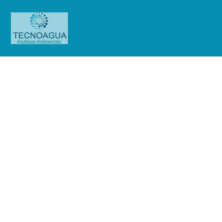
Relatório de Ensaio –
Nº_4948_2021 – Revisão_ 0_Leroy
Merlin Raposo Tavares
Produtos
Uncategorized
Relatório de Ensaio -
Nº_4948_2021 – Revisão_ 0_Leroy Merlin Raposo Tavares