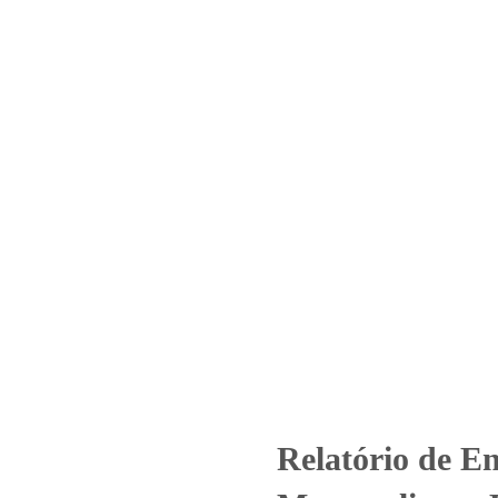
Home
Laboratório
Serviços
Certificações
º_4208_2023_CIA Metropolitan
Cohab SP – Residencial Olaria
Relatório de Ensaio - Nº_4208_2023_CIA Metropolitana Habitação de S
Relatório de E