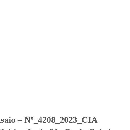
Solicitar Orçamento
Contato
Área Restrita
a Habitação de São Paulo
s
ão Paulo Cohab SP - Residencial Olarias
nsaio – Nº_4208_2023_CIA