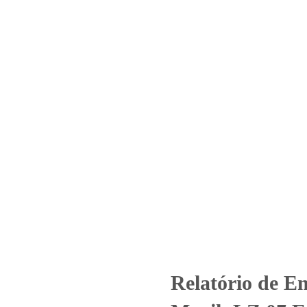
Home
Laboratório
Serviços
Certificações
 – Nº_3780_2024 –CBR Magik L
Imobiliários – Firenze
ized
Relatório de Ensaio - Nº_3780_2024 –CBR Magik LZ 07 Empree
Relatório de E