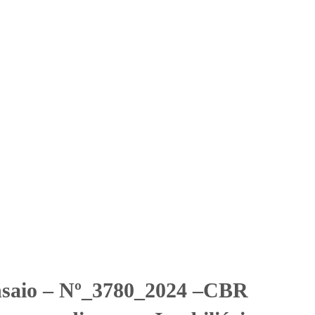
Solicitar Orçamento
Contato
Área Restrita
Z 07 Empreendimentos
ndimentos Imobiliários - Firenze
nsaio – Nº_3780_2024 –CBR