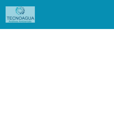
Relatório de Ensaio –
Nº_3687_GATGRU Serviços
Auxiliares ao Transporte
Aéreo_Mensal
Produtos
Uncategorized
Relatório de Ensaio -
Nº_3687_GATGRU Serviços Auxiliares ao Transporte Aéreo_Mensal