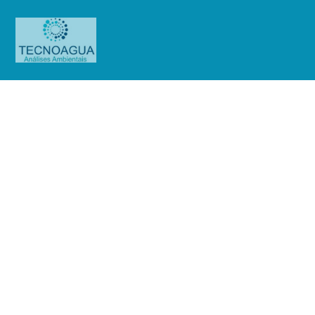
Relatório de Ensaio –
Nº_3150_2024 –New Space
Processamento e Sistemas LTDA
(Jundiaí)
Produtos
Uncategorized
Relatório de Ensaio -
Nº_3150_2024 –New Space Processamento e Sistemas LTDA (Jundiaí)