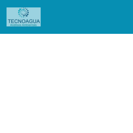
Relatório de Ensaio –
Nº_2672_2023_Biomega Medicina
Diagnostica
Produtos
Uncategorized
Relatório de Ensaio -
Nº_2672_2023_Biomega Medicina Diagnostica