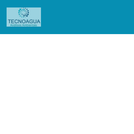
Relatório de Ensaio –
Nº_2539_2024 -GATGRU Serviços
Auxiliares ao Transporte
Aéreo_Mensal
Produtos
Uncategorized
Relatório de Ensaio -
Nº_2539_2024 -GATGRU Serviços Auxiliares ao Transporte Aéreo_Mensal