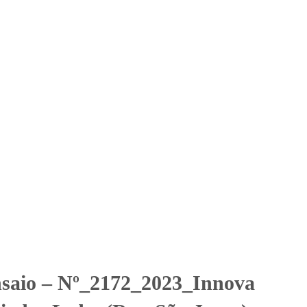
Solicitar Orçamento
Contato
Área Restrita
Associados Ltda. (Rua São
ciados Ltda. (Rua São Jorge)
nsaio – Nº_2172_2023_Innova