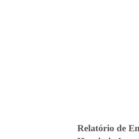
Home
Laboratório
Serviços
Certificações
_2172_2023_Innova Hospitais 
Jorge)
tegorized
Relatório de Ensaio - Nº_2172_2023_Innova Hospitais Asso
Relatório de E