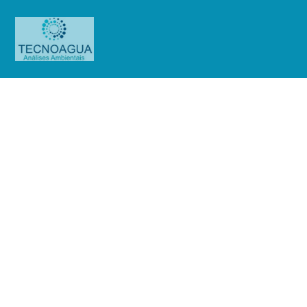
Relatório de Ensaio –
Nº_1812_2023 – _Associação
Beneficente Síria – HCOR
(Paraíso)
Produtos
Uncategorized
Relatório de Ensaio -
Nº_1812_2023 – _Associação Beneficente Síria - HCOR (Paraíso)