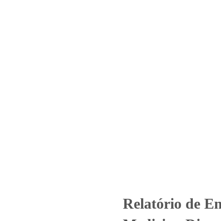
Home
Laboratório
Serviços
Certificações
– Nº_1145_2024_Biomega Medi
(Mensal)
categorized
Relatório de Ensaio - Nº_1145_2024_Biomega Medicina 
Relatório de E