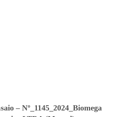
Solicitar Orçamento
Contato
Área Restrita
cina Diagnostica LTDA
Diagnostica LTDA (Mensal)
nsaio – Nº_1145_2024_Biomega