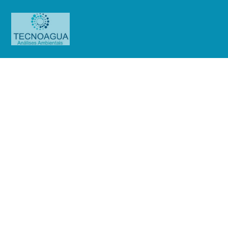
Relatório de Ensaio – Nº_
6139_2025 – Elgin
S.A_Subterrânea
(Poço_ADM)_Portaria Completa
(Bimestral)
Produtos
Uncategorized
Relatório de Ensaio - Nº_
6139_2025 – Elgin S.A_Subterrânea (Poço_ADM)_Portaria Completa
(Bimestral)