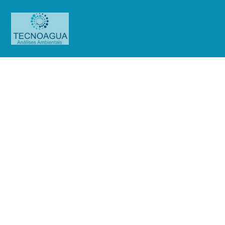
Relatório de Ensaio – Nº_
2638_2022 – Revisão_ 0_Sendas
Distribuidora SA Loja 22 – Jaguaré
Produtos
Uncategorized
Relatório de Ensaio - Nº_
2638_2022 – Revisão_ 0_Sendas Distribuidora SA Loja 22 – Jaguaré