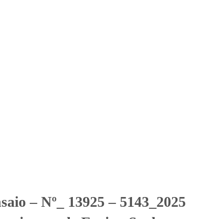
Solicitar Orçamento
Contato
Área Restrita
ção Franciscana de Ensino
iscana de Ensino Senhor Bom Jesus
nsaio – Nº_ 13925 – 5143_2025