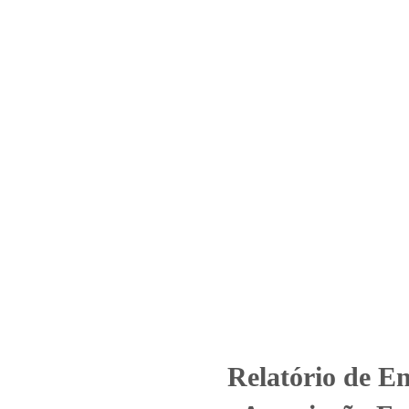
Home
Laboratório
Serviços
Certificações
_ 13925 – 5143_2025 –Associa
Senhor Bom Jesus
ized
Relatório de Ensaio - Nº_ 13925 - 5143_2025 –Associação Franc
Relatório de E