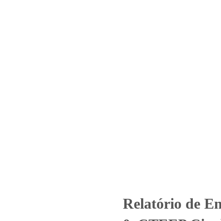
Home
Laboratório
Serviços
Certificações
Nº 690_2021 – Revisão_ 0_CTEE
Energia Elétrica – SUB Furnas
Relatório de Ensaio - Nº 690_2021 – Revisão_ 0_CTEEP Cia de Transm
Relatório de E