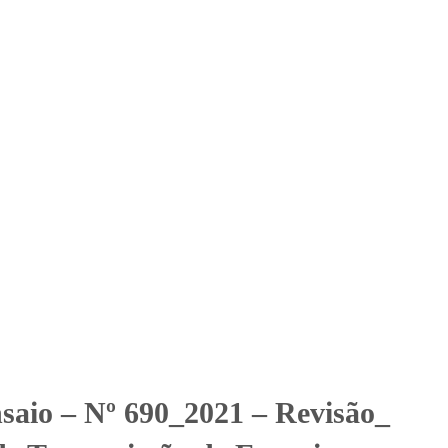
Solicitar Orçamento
Contato
Área Restrita
P Cia de Transmissão de
issão de Energia Elétrica - SUB Furnas
nsaio – Nº 690_2021 – Revisão_