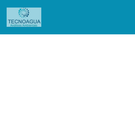
Relatório de Ensaio – Nº
6072_2022 – Revisão_ 0_Sendas
Distribuidora SA – Loja 156 –
Piraporinha Diadema
Produtos
Uncategorized
Relatório de Ensaio - Nº
6072_2022 – Revisão_ 0_Sendas Distribuidora SA - Loja 156 - Piraporinha
Diadema