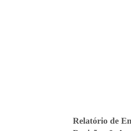
Home
Laboratório
Serviços
Certificações
º 6064_2022 – Revisão_ 0_Asso
Brasil – SUL – Sistema 01 e 0
Relatório de Ensaio - Nº 6064_2022 – Revisão_ 0_Associação Atlética 
Relatório de E