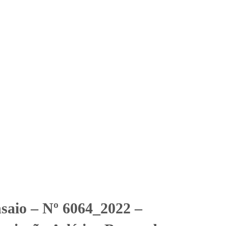
Solicitar Orçamento
Contato
Área Restrita
ciação Atlética Banco do
2
Banco do Brasil - SUL - Sistema 01 e 02
nsaio – Nº 6064_2022 –