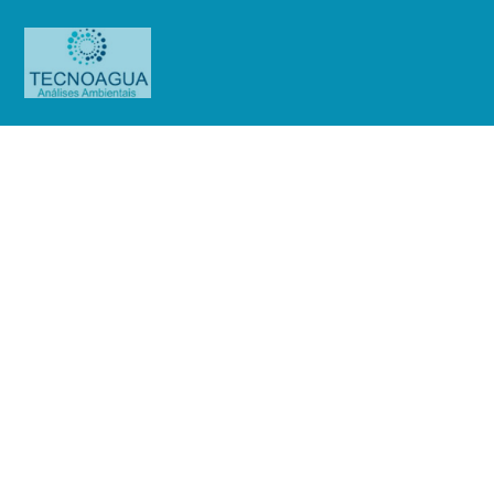
Relatório de Ensaio – Nº
5718_2022 – Revisão_ 0_Chalet
Empreendimentos Imobiliários SPE
LTDA – EPP
Produtos
Uncategorized
Relatório de Ensaio - Nº
5718_2022 – Revisão_ 0_Chalet Empreendimentos Imobiliários SPE LTDA –
EPP