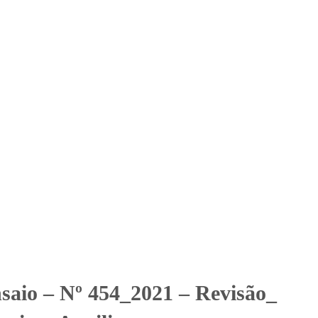
Solicitar Orçamento
Contato
Área Restrita
U Serviços Auxiliares ao
l)
liares ao Transporte Aéreo LTDA. (Mensal)
nsaio – Nº 454_2021 – Revisão_