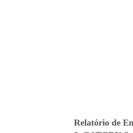
Home
Laboratório
Serviços
Certificações
º 454_2021 – Revisão_ 0_GATGR
ransporte Aéreo LTDA. (Mensa
Relatório de Ensaio - Nº 454_2021 – Revisão_ 0_GATGRU Serviços Auxi
Relatório de E