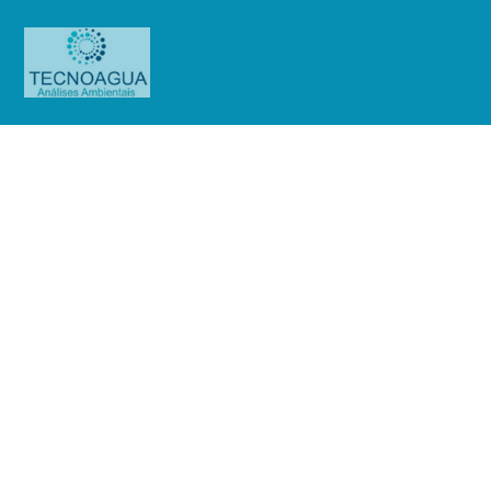
Relatório de Ensaio – Nº
4258_2020 – Revisão_ 0_Província
Capuchinhos – Seminário Santo
Antônio
Produtos
Uncategorized
Relatório de Ensaio - Nº
4258_2020 – Revisão_ 0_Província Capuchinhos - Seminário Santo Antônio