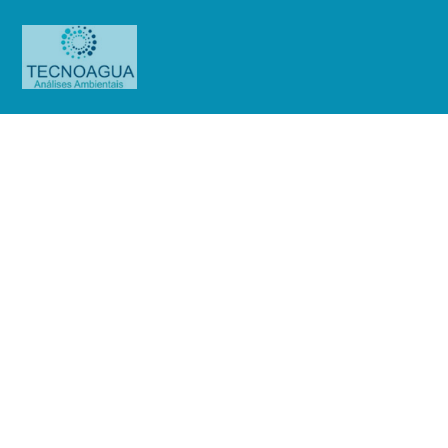
Relatório de Ensaio – Nº
4256_2020 – Revisão_ 0_Mills
Estruturas e Serviços de Engenharia
S.A
Produtos
Uncategorized
Relatório de Ensaio - Nº
4256_2020 – Revisão_ 0_Mills Estruturas e Serviços de Engenharia S.A