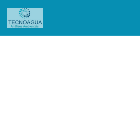
Relatório de Ensaio – Nº
4078_2022 – Revisão_
0_GATGRU Serviços Auxiliares ao
Transporte Aéreo LTDA_Bimestral
Produtos
Uncategorized
Relatório de Ensaio - Nº
4078_2022 – Revisão_ 0_GATGRU Serviços Auxiliares ao Transporte Aéreo
LTDA_Bimestral