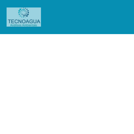
Relatório de Ensaio – Nº
3389_2022 – Revisão_ 0_Biomega
Medicina Diagnostica LTDA
(Mensal)
Produtos
Uncategorized
Relatório de Ensaio - Nº
3389_2022 – Revisão_ 0_Biomega Medicina Diagnostica LTDA (Mensal)