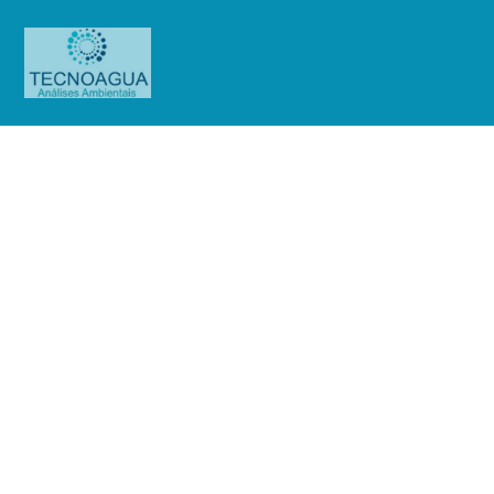
Relatório de Ensaio – Nº
3320_2020 – Revisão_ 0_Enel
Distribuição São Paulo (Base São
Caetano do Sul)
Produtos
Uncategorized
Relatório de Ensaio - Nº
3320_2020 – Revisão_ 0_Enel Distribuição São Paulo (Base São Caetano do
Sul)