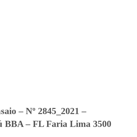
Solicitar Orçamento
Contato
Área Restrita
 BBA – FL Faria Lima 3500
 BBA - FL Faria Lima 3500
nsaio – Nº 2845_2021 –
ú BBA – FL Faria Lima 3500