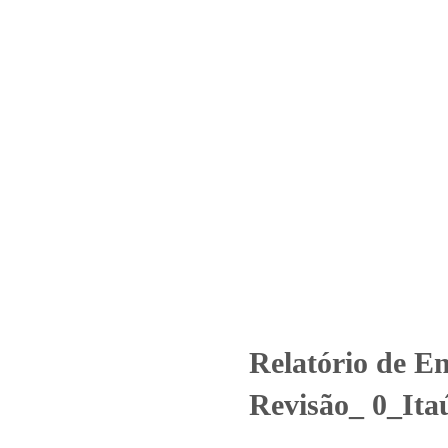
Home
Laboratório
Serviços
Certificações
 2845_2021 – Revisão_ 0_Itaú
ncategorized
Relatório de Ensaio - Nº 2845_2021 – Revisão_ 0_Itaú
Relatório de E
Revisão_ 0_Ita