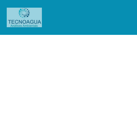
Relatório de Ensaio – Nº
2721_2021 – Revisão_
0_Associação Atlética Banco do
Brasil – SUL – Sistema 02 poços 1
e 3
Produtos
Uncategorized
Relatório de Ensaio - Nº
2721_2021 – Revisão_ 0_Associação Atlética Banco do Brasil - SUL - Sistema
02 poços 1 e 3