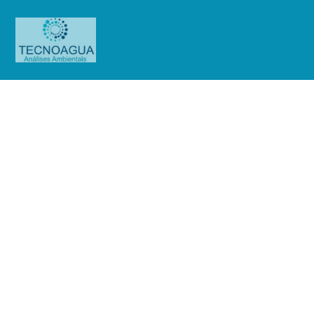
Relatório de Ensaio – Nº
2258_2022 – Revisão_ 0_Embu SA
Engenharia e Comércio – Vila
Santa Cruz
Produtos
Uncategorized
Relatório de Ensaio - Nº
2258_2022 – Revisão_ 0_Embu SA Engenharia e Comércio - Vila Santa Cruz