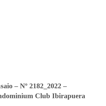
Solicitar Orçamento
Contato
Área Restrita
dominium Club Ibirapuera
dominium Club Ibirapuera
nsaio – Nº 2182_2022 –
ndominium Club Ibirapuera