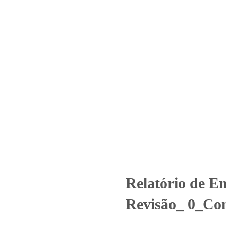
Home
Laboratório
Serviços
Certificações
º 2182_2022 – Revisão_ 0_Con
ncategorized
Relatório de Ensaio - Nº 2182_2022 – Revisão_ 0_Con
Relatório de E
Revisão_ 0_Co