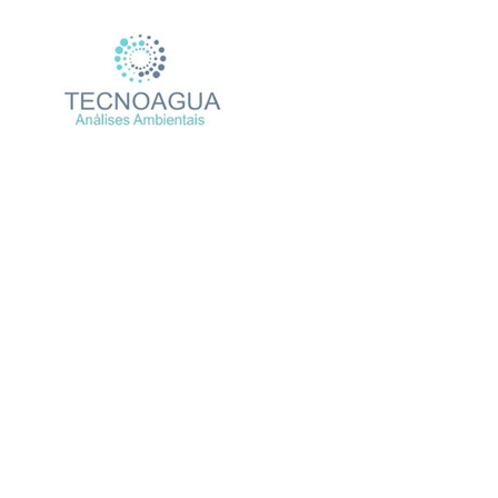
Relatório de Ensaio – N
Produtos
U