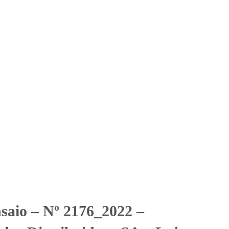
Solicitar Orçamento
Contato
Área Restrita
s Distribuidora SA – Loja
ra SA - Loja 156 - Piraporinha Diadema
nsaio – Nº 2176_2022 –