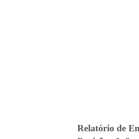
Home
Laboratório
Serviços
Certificações
 2176_2022 – Revisão_ 0_Senda
156 – Piraporinha Diadema
Relatório de Ensaio - Nº 2176_2022 – Revisão_ 0_Sendas Distribuido
Relatório de E