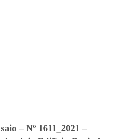
Solicitar Orçamento
Contato
Área Restrita
domínio Edifício Capital
 Edifício Capital Plaza (Ferro)
nsaio – Nº 1611_2021 –