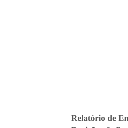
Home
Laboratório
Serviços
Certificações
º 1611_2021 – Revisão_ 0_Con
Plaza (Ferro)
gorized
Relatório de Ensaio - Nº 1611_2021 – Revisão_ 0_Condomínio
Relatório de E