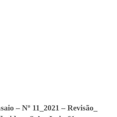
Solicitar Orçamento
Contato
Área Restrita
istribuidora S.A – Loja 61
ibuidora S.A - Loja 61 - Bauru
nsaio – Nº 11_2021 – Revisão_