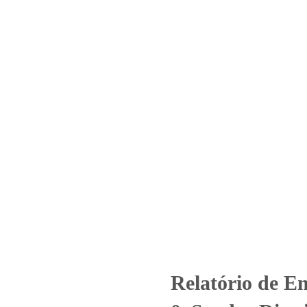
Home
Laboratório
Serviços
Certificações
11_2021 – Revisão_ 0_Sendas D
– Bauru
egorized
Relatório de Ensaio - Nº 11_2021 – Revisão_ 0_Sendas Distr
Relatório de E