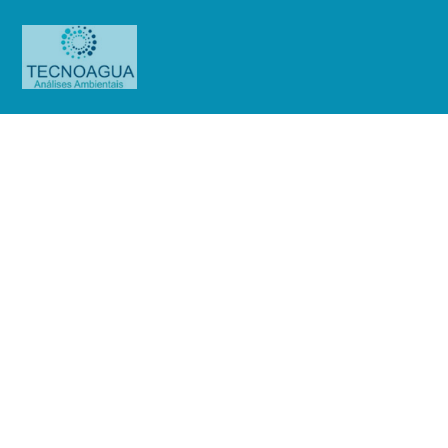
Relatório de Ensaio – Nº 10_2021 –
Revisão_ 0_Sendas Distribuidora
S.A – Loja 10 – Piraporinha SBC
Produtos
Uncategorized
Relatório de Ensaio - Nº
10_2021 – Revisão_ 0_Sendas Distribuidora S.A - Loja 10 - Piraporinha SBC