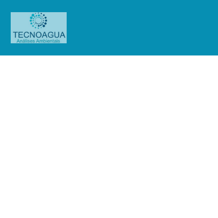
Relatório de Ensaio – Nº
101_2023_Afonso França
Construções e Comércio Ltda
(Maúa)
Produtos
Uncategorized
Relatório de Ensaio - Nº
101_2023_Afonso França Construções e Comércio Ltda (Maúa)