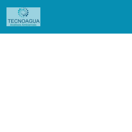
Relatório de Ensaio – 7340_2025 –
Revisão_ 0_GATGRU
Produtos
Uncategorized
Relatório de Ensaio - 7340_2025
- Revisão_ 0_GATGRU