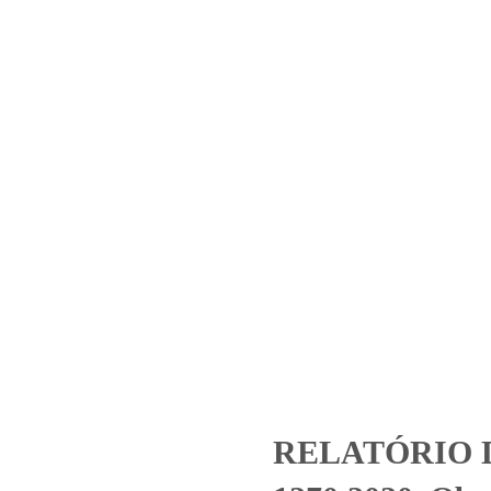
Home
Laboratório
Serviços
Certificações
70.2020_Obra_Metropolitan R
Análise Essencial)
ed
RELATÓRIO DE ENSAIO 1270.2020_Obra_Metropolitan Residencia
RELATÓRIO 