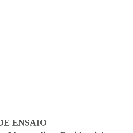
Solicitar Orçamento
Contato
Área Restrita
esidencial Club (Ensaio
l Club (Ensaio Análise Essencial)
DE ENSAIO