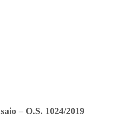
Solicitar Orçamento
Contato
Área Restrita
2019
2019
saio – O.S. 1024/2019