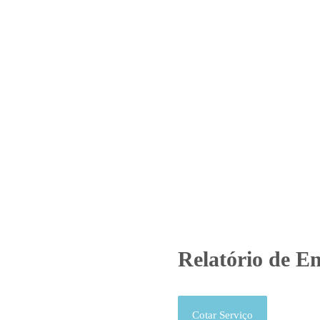
Home
Laboratório
Serviços
Certificações
atório de Ensaio – O.S. 1024/
Produtos
Uncategorized
Relatório de Ensaio - O.S. 1024/
Relatório de En
Cotar Serviço