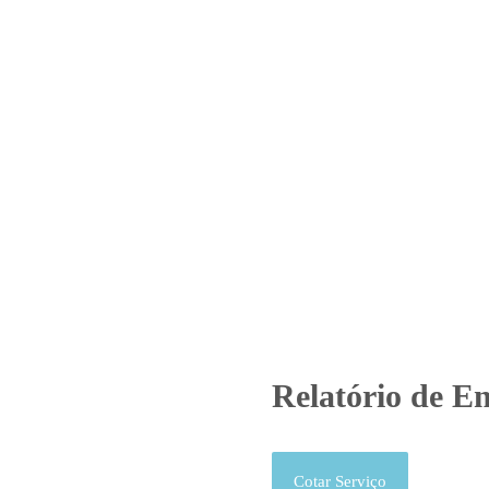
Home
Laboratório
Serviços
Certificações
atório de Ensaio – O.S. 0780/
Produtos
Uncategorized
Relatório de Ensaio - O.S. 0780/
Relatório de En
Cotar Serviço