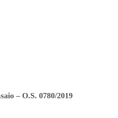
Solicitar Orçamento
Contato
Área Restrita
2019
2019
saio – O.S. 0780/2019