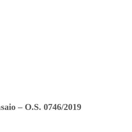
Solicitar Orçamento
Contato
Área Restrita
2019
2019
saio – O.S. 0746/2019