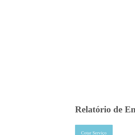
Home
Laboratório
Serviços
Certificações
atório de Ensaio – O.S. 0746/
Produtos
Uncategorized
Relatório de Ensaio - O.S. 0746/
Relatório de En
Cotar Serviço