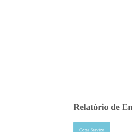
Home
Laboratório
Serviços
Certificações
atório de Ensaio – O.S. 0706/
Produtos
Uncategorized
Relatório de Ensaio - O.S. 0706/
Relatório de En
Cotar Serviço