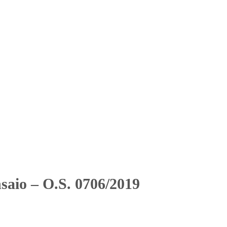
Solicitar Orçamento
Contato
Área Restrita
2019
2019
saio – O.S. 0706/2019