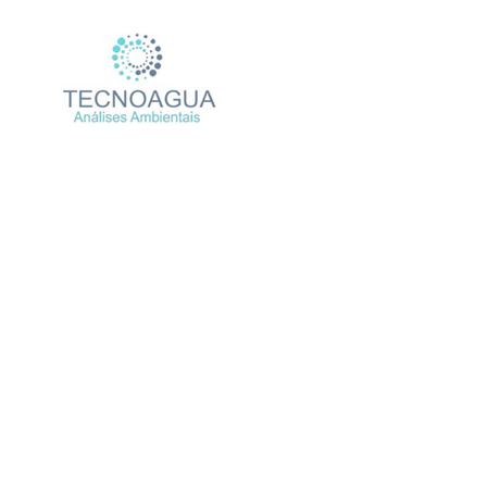
Relatório d
Pr