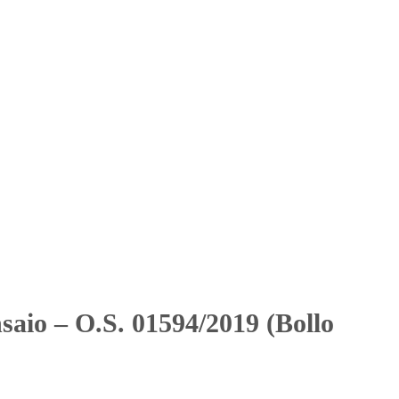
Solicitar Orçamento
Contato
Área Restrita
llo de Bolo)
llo de Bolo)
saio – O.S. 01594/2019 (Bollo