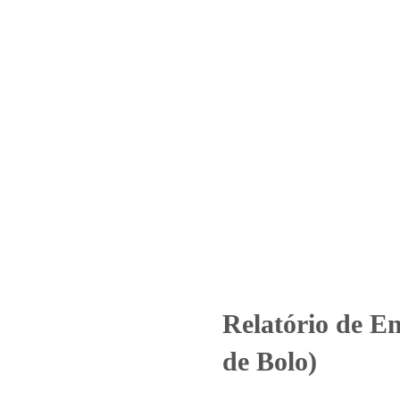
Home
Laboratório
Serviços
Certificações
e Ensaio – O.S. 01594/2019 (Bo
odutos
Uncategorized
Relatório de Ensaio - O.S. 01594/2019 (Bo
Relatório de En
de Bolo)