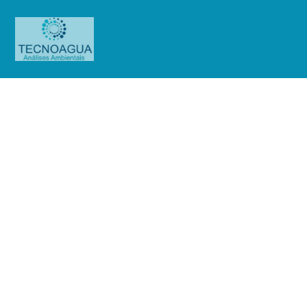
Relatório de Ensaio – O.S.
01554/2019 (Cond.Edif.Jatuica)
Produtos
Uncategorized
Relatório de Ensaio - O.S.
01554/2019 (Cond.Edif.Jatuica)