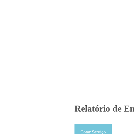
Home
Laboratório
Serviços
Certificações
atório de Ensaio – O.S. 01450/
Produtos
Uncategorized
Relatório de Ensaio - O.S. 01450/
Relatório de En
Cotar Serviço