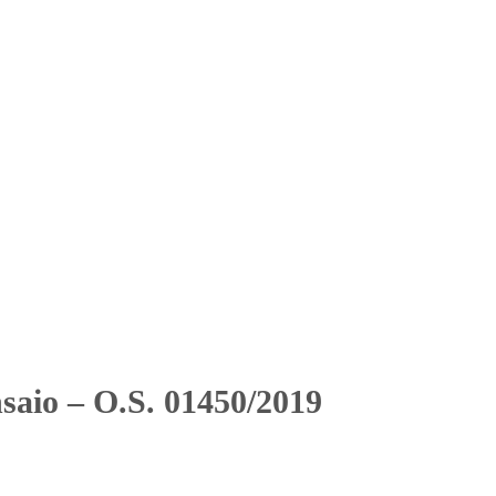
Solicitar Orçamento
Contato
Área Restrita
2019
2019
saio – O.S. 01450/2019