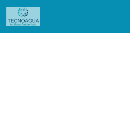
Relatório de Ensaio – O.S.
01403/2019 (Cond.Edif.Palm
Beach)
Produtos
Uncategorized
Relatório de Ensaio - O.S.
01403/2019 (Cond.Edif.Palm Beach)