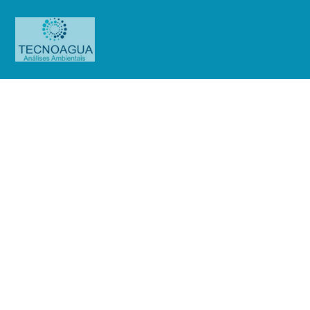
Relatório de Ensaio – O.S.
01389/2019 (Cond.Edif.Santa
Cruz)
Produtos
Uncategorized
Relatório de Ensaio - O.S.
01389/2019 (Cond.Edif.Santa Cruz)